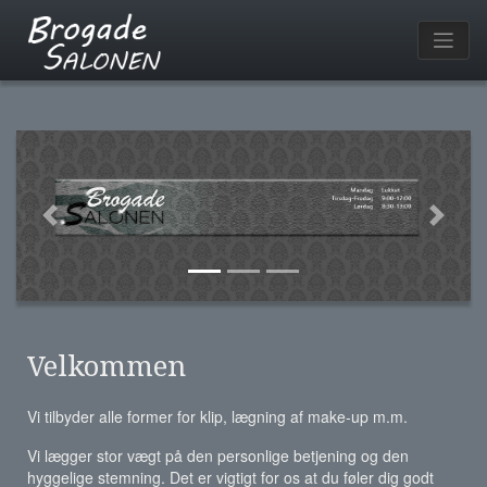
Previous
Next
Velkommen
Vi tilbyder alle former for klip, lægning af make-up m.m.
Vi lægger stor vægt på den personlige betjening og den
hyggelige stemning. Det er vigtigt for os at du føler dig godt